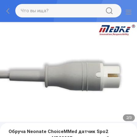
2
/
3
Обруча Neonate ChoiceMMed датчик Spo2