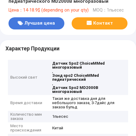
педиатрического MD2000B многоразовый
Цена：14-18.9$ (depending on your qty)
MOQ：1пьесес
Лучшая цена
Контакт
Характер Продукции
Датчик Spo2 ChoiceMMed
многоразовый
,
Зонд spo2 ChoiceMMed
Высокий свет
педиатрический
,
Датчик Spo2 MD2000B
многоразовый
Такая же доставка дня для
Время доставки
небольшого заказа, 3-7дайс для
заказа бульд
Количество мин
1пьесес
заказа
Место
Китай
происхождения