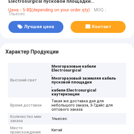
Electrosurgical пусковой площадки
многоразовые
Цена：5-8$(depending on your order qty)
MOQ：
1пьесес
Лучшая цена
Контакт
Характер Продукции
Многоразовые кабели
Electrosurgical
,
Многоразовый заземляя кабель
Высокий свет
пусковой площадки
,
кабели Electrosurgical
каутеризации
Такая же доставка дня для
Время доставки
небольшого заказа, 3-7дайс для
оптового заказа
Количество мин
1пьесес
заказа
Место
Китай
происхождения