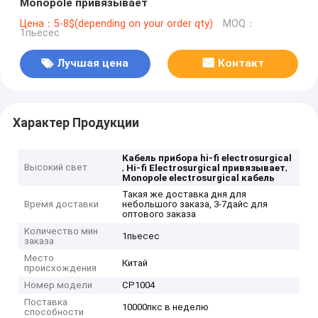
Monopole привязывает
Цена：5-8$(depending on your order qty)
MOQ：
1пьесес
Лучшая цена
Контакт
Характер Продукции
Кабель прибора hi-fi electrosurgical
Высокий свет
,
,
Hi-fi Electrosurgical привязывает
Monopole electrosurgical кабель
Такая же доставка дня для
Время доставки
небольшого заказа, 3-7дайс для
оптового заказа
Количество мин
1пьесес
заказа
Место
Китай
происхождения
Номер модели
CP1004
Поставка
10000пкс в неделю
способности