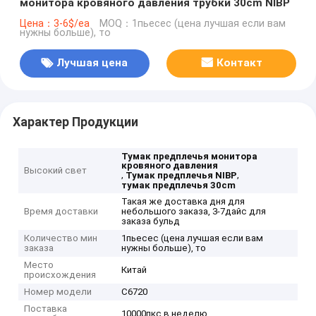
монитора кровяного давления трубки 30cm NIBP
Цена：3-6$/ea
MOQ：1пьесес (цена лучшая если вам
нужны больше), то
Лучшая цена
Контакт
Характер Продукции
Тумак предплечья монитора
кровяного давления
Высокий свет
,
,
Тумак предплечья NIBP
тумак предплечья 30cm
Такая же доставка дня для
Время доставки
небольшого заказа, 3-7дайс для
заказа бульд
Количество мин
1пьесес (цена лучшая если вам
заказа
нужны больше), то
Место
Китай
происхождения
Номер модели
C6720
Поставка
10000пкс в неделю