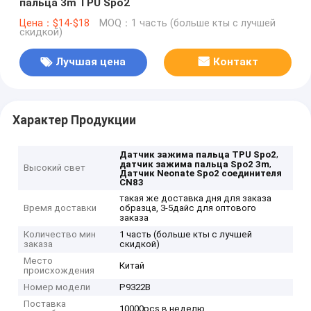
пальца 3m TPU Spo2
Цена：$14-$18
MOQ：1 часть (больше кты с лучшей
скидкой)
Лучшая цена
Контакт
Характер Продукции
,
Датчик зажима пальца TPU Spo2
,
датчик зажима пальца Spo2 3m
Высокий свет
Датчик Neonate Spo2 соединителя
CN83
такая же доставка дня для заказа
Время доставки
образца, 3-5дайс для оптового
заказа
Количество мин
1 часть (больше кты с лучшей
заказа
скидкой)
Место
Китай
происхождения
Номер модели
P9322B
Поставка
10000pcs в неделю