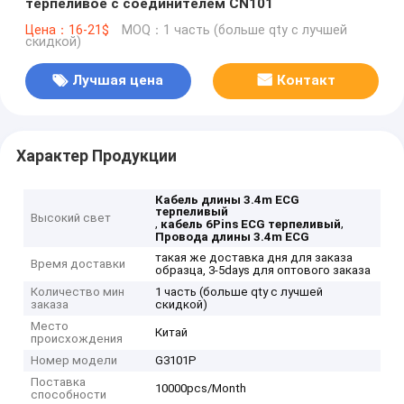
терпеливое с соединителем CN101
Цена：16-21$
MOQ：1 часть (больше qty с лучшей
скидкой)
Лучшая цена
Контакт
Характер Продукции
Кабель длины 3.4m ECG
терпеливый
Высокий свет
,
,
кабель 6Pins ECG терпеливый
Провода длины 3.4m ECG
такая же доставка дня для заказа
Время доставки
образца, 3-5days для оптового заказа
Количество мин
1 часть (больше qty с лучшей
заказа
скидкой)
Место
Китай
происхождения
Номер модели
G3101P
Поставка
10000pcs/Month
способности