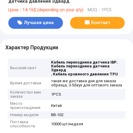
датчика давления Эдвард
Цена：14-16$ (depending on your qty)
MOQ：1PCS
Лучшая цена
Контакт
Характер Продукции
,
Кабель переходника датчика IBP
Кабель переходника датчика
Высокий свет
Эдвард
,
Кабель кровяного давления TPU
такая же доставка дня для заказа
Время доставки
образца, 3-5days для оптового заказа
Количество мин
1PCS
заказа
Место
Китай
происхождения
Номер модели
BB-102
Поставка
10000 шт/неделя
способности