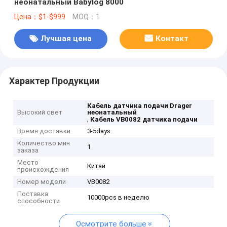
неонатальный Babylog 8000
Цена：$1-$999
MOQ：1
Лучшая цена
Контакт
Характер Продукции
Кабель датчика подачи Drager
Высокий свет
неонатальный
,
Кабель VB0082 датчика подачи
Время доставки
3-5days
Количество мин
1
заказа
Место
Китай
происхождения
Номер модели
VB0082
Поставка
10000pcs в неделю
способности
Осмотрите больше