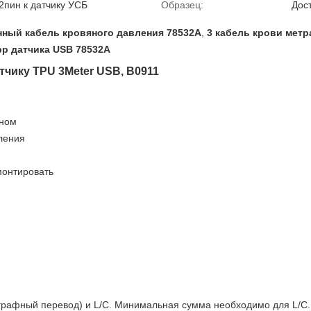
2пин к датчику УСБ
Образец:
Дос
нный кабель кровяного давления 78532A
,
3 кабель крови метр
bp датчика USB 78532A
тчику TPU 3Meter USB, B0911
ином
ления
монтировать
графный перевод) и L/C. Минимальная сумма необходимо для L/C.