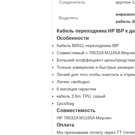
Соединитель:
круглое 1
инвазио
Выделить:
кабель i
Кабель переходника HP IBP к да
Особенности
Кабель B0911 переходника IBP
Совместимый с 78532A M1165A Мерл
Больший коэффициент цены/представ
Точные измерение и быстрые реакции
Легкий для того чтобы очистить и отре
Латекс свободно
6 месяцев гарантии
кабель 3.6m TPU, серый
1pcs/bag
Совместимость
HP 78532A M1165A Мерлин
Оплата
Мы признаваем оплату через TT (теле