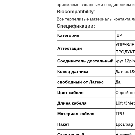
приемлемо западными соединением и 
Biocompatibility:
Все терпеливые материалы контакта ла
Спецификации:
Категория
IBP
УПРАВЛЕ
Аттестации
ПРОДУКТ
Соединитель дистальный
круг 12pin
Конец датчика
Датчик U
свободный от Латекс
Да
Цвет кабеля
Серый цв
Длина кабеля
10ft /3Met
Материал кабеля
TPU
Пакет
1pcs/bag
Стерильный
Никакой