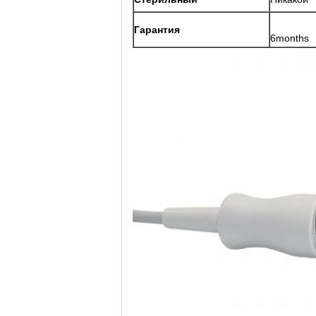
Гарантия
6months