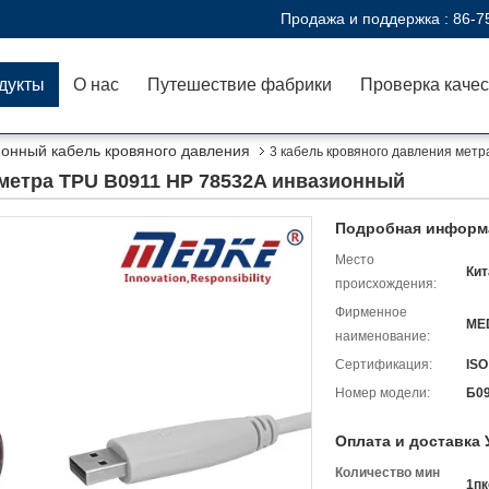
Продажа и поддержка :
86-7
дукты
О нас
Путешествие фабрики
Проверка качес
ионный кабель кровяного давления
3 кабель кровяного давления мет
 метра TPU B0911 HP 78532A инвазионный
Подробная информа
Место
Кит
происхождения:
Фирменное
ME
наименование:
Сертификация:
ISO
Номер модели:
Б0
Оплата и доставка 
Количество мин
1пк