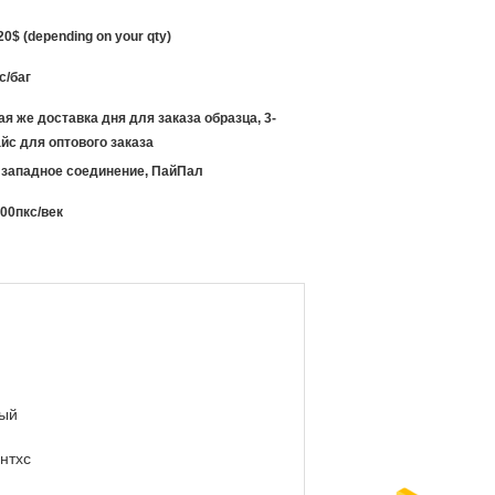
20$ (depending on your qty)
с/баг
ая же доставка дня для заказа образца, 3-
йс для оптового заказа
, западное соединение, ПайПал
00пкс/век
ый
нтхс