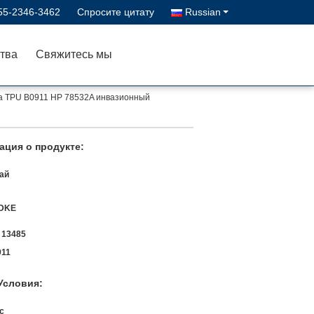
55-2346-3462
Спросите цитату
Russian
тва
Свяжитесь мы
ра TPU B0911 HP 78532A инвазионный
ция о продукте:
ай
DKE
 13485
911
Условия:
с