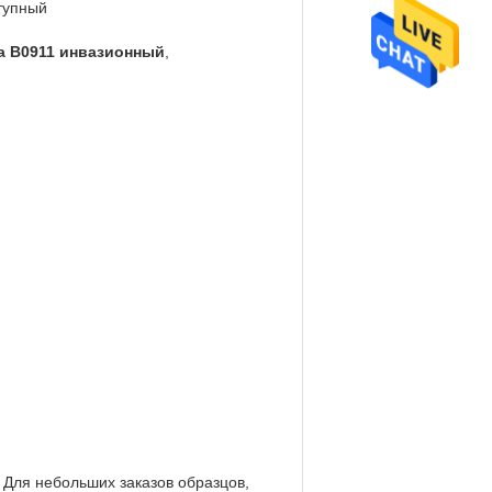
тупный
а B0911 инвазионный
,
 Для небольших заказов образцов,