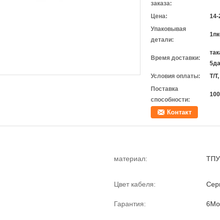
заказа:
Цена:
14-
Упаковывая
1пк
детали:
так
Время доставки:
5да
Условия оплаты:
Т/Т
Поставка
100
способности:
Контакт
материал:
ТПУ
Цвет кабеля:
Сер
Гарантия:
6Мо